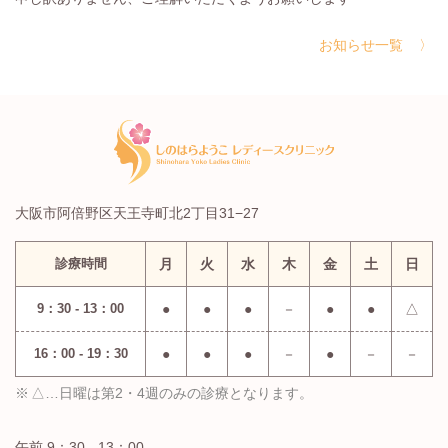
お知らせ一覧
大阪市阿倍野区天王寺町北2丁目31−27
診療時間
月
火
水
木
金
土
日
9：30 - 13：00
●
●
●
－
●
●
△
16：00 - 19：30
●
●
●
－
●
－
－
△…日曜は第2・4週のみの診療となります。
午前 9：30 - 13：00