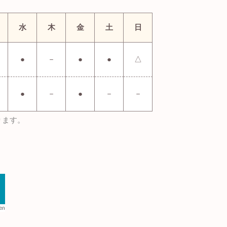
水
木
金
土
日
●
－
●
●
△
●
－
●
－
－
ります。